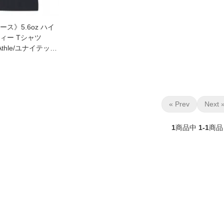
ス》5.6oz ハイ
ィー Tシャツ
d Athle/ユナイテッド
001-03]
« Prev
Next 
1
商品中
1-1
商品