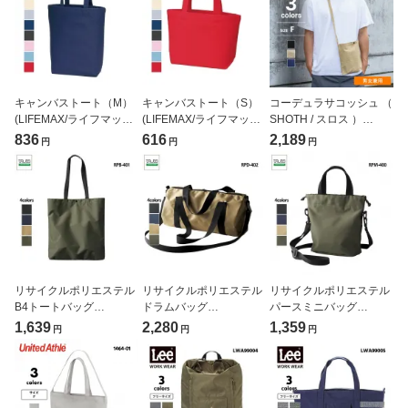
キャンバストート（M）
キャンバストート（S）
コーデュラサコッシュ （
(LIFEMAX/ライフマック
(LIFEMAX/ライフマック
SHOTH / スロス ）
ス)[MA9001]
ス)[MA9002]
ST2104
836
616
2,189
円
円
円
リサイクルポリエステル
リサイクルポリエステル
リサイクルポリエステル
B4トートバッグ
ドラムバッグ
パースミニバッグ
(TRUSS/SUSTAINABLE)
(TRUSS/SUSTAINABLE)
(TRUSS/SUSTAINABLE)
1,639
2,280
1,359
円
円
円
[RPB-401]
[RPD-402]
[RPM-400]