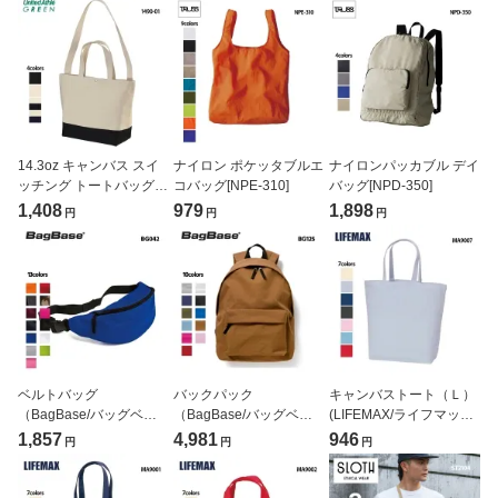
01]
14.3oz キャンバス スイ
ナイロン ポケッタブルエ
ナイロンパッカブル デイ
ッチング トートバッグ
コバッグ[NPE-310]
バッグ[NPD-350]
(United Athle/ユナイテッ
1,408
979
1,898
円
円
円
ドアスレ)[1490-01]
ベルトバッグ
バックパック
キャンバストート（Ｌ）
（BagBase/バッグベー
（BagBase/バッグベー
(LIFEMAX/ライフマック
ス）[BG042]
ス）[BG125]
ス)[MA9007]
1,857
4,981
946
円
円
円