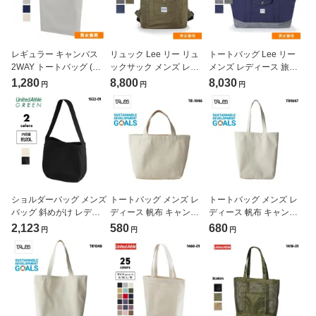
レギュラー キャンバス
リュック Lee リー リュ
トートバッグ Lee リー
2WAY トートバッグ (
ックサック メンズ レデ
メンズ レディース 旅行
United Athle / ユナイテッ
ィース 通勤 通学 バック
バッグ ボストンバッグ
1,280
8,800
8,030
円
円
円
ドアスレ ) 1464-01
パック シンプル 大容量
大きめ 通勤 通学 バック
軽量 ( Lee / リーワークウ
パック ( Lee / リーワーク
ェア ) LWA99004
ウェア ) LWA99005
ショルダーバッグ メンズ
トートバッグ メンズ レ
トートバッグ メンズ レ
バッグ 斜めがけ レディ
ディース 帆布 キャンバ
ディース 帆布 キャンバ
ース 無地 キャンバス ニ
スバッグ ビックトート
スバッグ 無地 A4サイズ
2,123
580
680
円
円
円
ュースペーパーバッグ (
無地 ピクニック 買い物
オーガニック サステナブ
United Athle / ユナイテッ
バッグ エコバッグ (
ル sdgs ( TRUSS / トラ
ドアスレ ) 1522-01
TRUSS / トラス ) TR-
ス ) TR-1047
1046