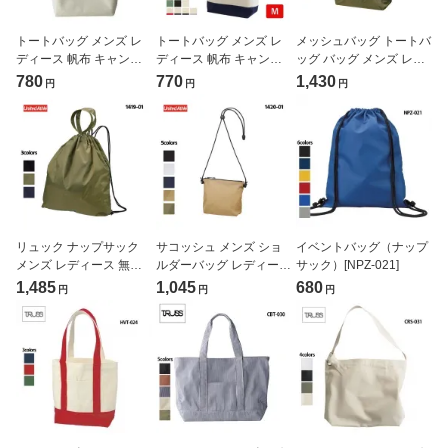
トートバッグ メンズ レ
トートバッグ メンズ レ
メッシュバッグ トートバ
ディース 帆布 キャンバ
ディース 帆布 キャンバ
ッグ バッグ メンズ レデ
スバッグ ビックトート
スバッグ ビックトート
ィース 無地 エコバッグ
780
770
1,430
円
円
円
買い物バッグ エコバッグ
無地 ピクニック エコバ
サウナバッグ プールバッ
カジュアル sdgs (
ッグ ( United Athle / ユナ
グ ( United Athle / ユナイ
TRUSS / トラス ) TR-
イテッドアスレ ) 1460-
テッドアスレ ) 1418-01
1048
01
リュック ナップサック
サコッシュ メンズ ショ
イベントバッグ（ナップ
メンズ レディース 無地
ルダーバッグ レディース
サック）[NPZ-021]
ナイロンバッグ イベント
無地 カジュアル イベン
1,485
1,045
680
円
円
円
ナイロンバッグ ( United
ト フェス ナイロンバッ
Athle / ユナイテッドアス
グ ( United Athle / ユナイ
レ ) 1419-01
テッドアスレ ) 1420-01