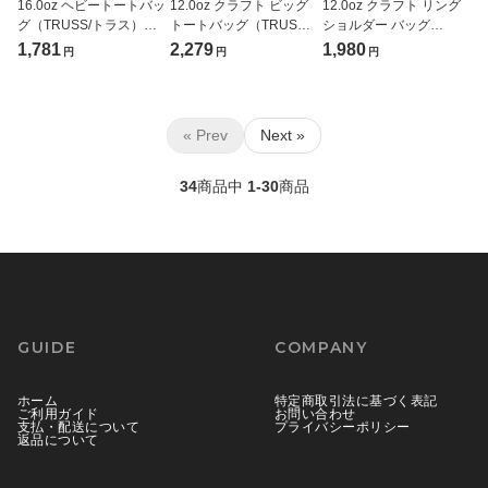
16.0oz ヘビートートバッ
12.0oz クラフト ビッグ
12.0oz クラフト リング
グ（TRUSS/トラス）
トートバッグ（TRUSS/
ショルダー バッグ
[HVT-024]
トラス）[CBT-030]
（TRUSS/トラス）
1,781
2,279
1,980
円
円
円
[CRS-031]
« Prev
Next »
34
商品中
1-30
商品
GUIDE
COMPANY
ホーム
特定商取引法に基づく表記
ご利用ガイド
お問い合わせ
支払・配送について
プライバシーポリシー
返品について