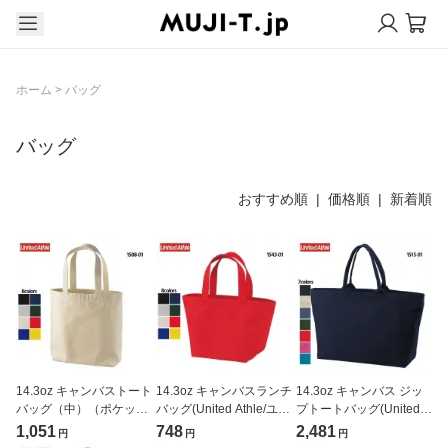
ホーム
>
バッグ
バッグ
おすすめ順 |
価格順
|
新着順
14.3oz キャンバストート
14.3oz キャンバスランチ
14.3oz キャンバス ジッ
バッグ（中）（ポケット
バッグ(United Athle/ユナ
プトートバッグ(United
付き）(United Athle/ユナ
イテッドアスレ)[1543-
Athle/ユナイテッドアス
1,051
748
2,481
円
円
円
イテッドアスレ)[1508-
01]
レ)[1515-01]