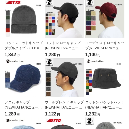
コットンニットキャップ
コットン ローキャップ
コーデュロイ ローキャッ
ダブルタイプ（OTTO/オ
(NEWHATTAN/ニューハ
プ(NEWHATTAN/ニュー
ットー）[H4800]
ッタン)[H1400]
ハッタン)[H1466]
1,342
1,280
1,100
円
円
円
デニム キャップ
ウールブレンド キャップ
コットン バケットハット
(NEWHATTAN/ニューハ
(NEWHATTAN/ニューハ
(NEWHATTAN/ニューハ
ッタン)[H1155]
ッタン)H2230
ッタン)[H1500]
1,280
1,122
1,232
円
円
円