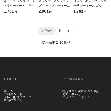
キャップ メンズ アンス
キャンパーキャップ メン
メッシュキャップ メンズ
トラクチャード フラット
ズ キャップ レディース
帽子 レディース ゴルフ
バイザー ゴルフ スナッ
ボア 帽子 カジュアル ジ
ベースボールキャップ フ
1,781
2,981
1,781
円
円
円
プバック（ FLEXFIT / フ
ョッキーキャンパーキャ
ラットバイザー イベント
レックスフィット ）
ップ 40代 50代（
（ FLEXFIT / フレックス
FL6502
FLEXFIT / フレックスフ
フィット ）FL6006
ィット ）FL7005MC
« Prev
Next »
47
商品中
1-30
商品
GUIDE
COMPANY
ホーム
特定商取引法に基づく表記
ご利用ガイド
お問い合わせ
支払・配送について
プライバシーポリシー
返品について