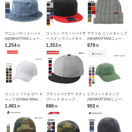
デニム バケットハット
コットン フラットバイザ
アクリル ニットキャップ
(NEWHATTAN/ニューハ
ー スナップバックキャッ
(NEWHATTAN/ニューハ
ッタン)[H1530]
プ（OTTO/オットー）
ッタン)[H3062]
1,254
1,353
979
円
円
円
[H1038]
コットン ツイル ロー キ
フラットバイザー スナッ
ピグメントキャップ
ャップ (United Athle/ユ
プバック キャップ
(NEWHATTAN/ニューハ
ナイテッドアスレ)[9670-
(United Athle/ユナイテッ
ッタン)[H1200]
1,481
886
902
円
円
円
01]
ドアスレ)[9664-01]