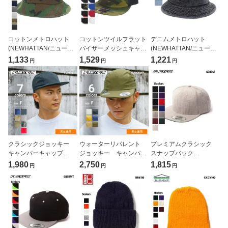
コットンメトロハット
コットンツイルフラット
デニムメトロハット
(NEWHATTAN/ニューハ
バイザーメッシュキャッ
(NEWHATTAN/ニューハ
ッタン)[H1545]
プ（OTTO/オットー）
ッタン)[H1548]
1,133
1,529
1,221
円
円
円
[H1070]
クラシックジョッキー
ウォーターリパレント
プレミアムクラシック
キャンパーキャップ
ジョッキー キャンパー
スナップバック
（FLEXFIT/フレックスフ
キャップ（FLEXFIT/フレ
（FLEXFIT/フレックスフ
1,980
2,750
1,815
円
円
円
ィット）[FL7005]
ックスフィット）
ィット）[6089M]
[FL7005WP]