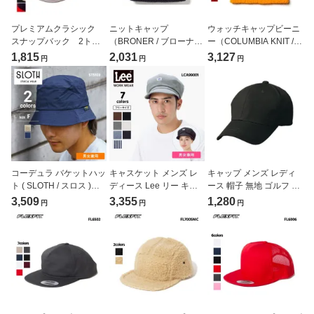
プレミアムクラシック
ニットキャップ
ウォッチキャップビーニ
スナップバック 2トー
（BRONER / ブローナ
ー（COLUMBIA KNIT /コ
ン（FLEXFIT/フレックス
ー）[BR6110]
ロンビアニット）
1,815
2,031
3,127
円
円
円
フィット）[6089MT]
[CKCY100]
コーデュラ バケットハッ
キャスケット メンズ レ
キャップ メンズ レディ
ト ( SLOTH / スロス )
ディース Lee リー キャ
ース 帽子 無地 ゴルフ コ
ST5103
ップ 帽子 飲食店 ユニフ
ットンキャップ スナップ
3,509
3,355
1,280
円
円
円
ォーム ワークキャップ
バック イベント スポー
デニム おしゃれ ( Lee /
ツ ( TRUSS / トラス )
リーワークウェア)
CKC-361
LCA99001