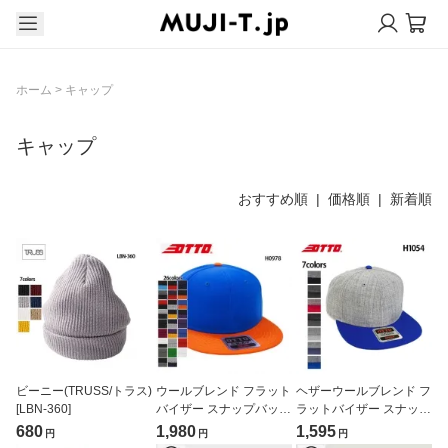
ホーム
>
キャップ
キャップ
おすすめ順 |
価格順
|
新着順
ビーニー(TRUSS/トラス)
ウールブレンド フラット
ヘザーウールブレンド フ
[LBN-360]
バイザー スナップバック
ラットバイザー スナップ
キャップ（OTTO/オット
バック キャップ（OTTO/
680
1,980
1,595
円
円
円
ー）[H0978]
オットー）[H1054]