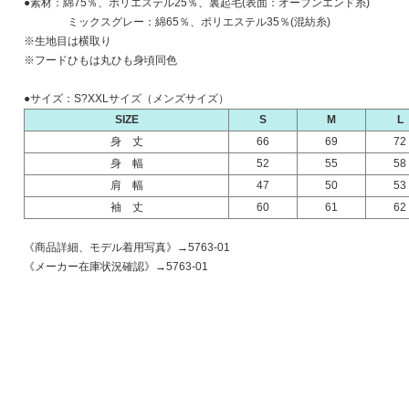
●素材：綿75％、ポリエステル25％、裏起毛(表面：オープンエンド糸)
ミックスグレー：綿65％、ポリエステル35％(混紡糸)
※生地目は横取り
※フードひもは丸ひも身頃同色
●サイズ：S?XXLサイズ（メンズサイズ）
SIZE
S
M
L
身 丈
66
69
72
身 幅
52
55
58
肩 幅
47
50
53
袖 丈
60
61
62
《商品詳細、モデル着用写真》→
5763-01
《メーカー在庫状況確認》→
5763-01