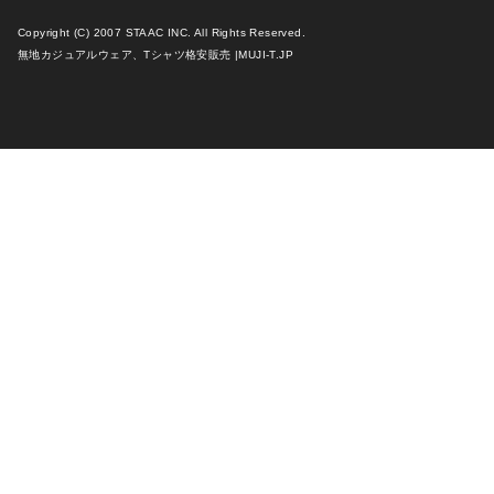
Copyright (C) 2007 STAAC INC. All Rights Reserved.
無地カジュアルウェア、Tシャツ格安販売 |MUJI-T.JP