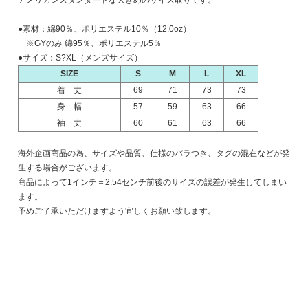
アメリカンスタンダードな大きめのサイズ取りです。
●素材：綿90％、ポリエステル10％（12.0oz）
※GYのみ 綿95％、ポリエステル5％
●サイズ：S?XL（メンズサイズ）
SIZE
S
M
L
XL
着 丈
69
71
73
73
身 幅
57
59
63
66
袖 丈
60
61
63
66
海外企画商品の為、サイズや品質、仕様のバラつき、タグの混在などが発
生する場合がございます。
商品によって1インチ＝2.54センチ前後のサイズの誤差が発生してしまい
ます。
予めご了承いただけますよう宜しくお願い致します。