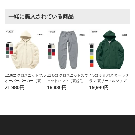
一緒に購入されている商品
12.0oz クロスニットプル
12.0oz クロスニットスウ
7.5oz チルバスター ラグ
オーバーパーカー（裏起
ェットパンツ（裏起毛）
ラン 裏サーマルジップパ
毛）（CAMBER/キャン
（CAMBER/キャンバ
ーカー（CAMBER/キャ
21,980円
19,980円
19,980円
バー）
ー）
ンバー）