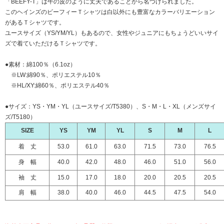
「BEEFY-T」は牛の皮のように丈夫であることから名づけられました。
このヘインズのビーフィーＴシャツは白以外にも豊富なカラーバリエーション
があるＴシャツです。
ユースサイズ（YS/YM/YL）もあるので、女性やジュニアにもちょうどいいサイ
ズで着ていただけるＴシャツです。
●素材：綿100％（6.1oz）
※LW:綿90％、ポリエステル10％
※HL/XY:綿60％、ポリエステル40％
●サイズ：YS・YM・YL（ユースサイズ/T5380）、S・M・L・XL（メンズサイ
ズ/T5180）
SIZE
YS
YM
YL
S
M
L
着 丈
53.0
61.0
63.0
71.5
73.0
76.5
身 幅
40.0
42.0
48.0
46.0
51.0
56.0
袖 丈
15.0
17.0
18.0
20.0
20.5
20.5
肩 幅
38.0
40.0
46.0
44.5
47.5
54.0