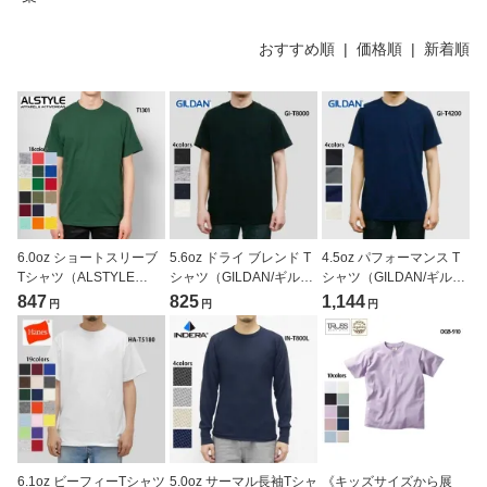
おすすめ順 |
価格順
|
新着順
6.0oz ショートスリーブ
5.6oz ドライ ブレンド T
4.5oz パフォーマンス T
Tシャツ（ALSTYLE
シャツ（GILDAN/ギルダ
シャツ（GILDAN/ギルダ
APPAREL/アルスタイル
ン）[T8000]
ン）[T4200]
847
825
1,144
円
円
円
アパレル）[T1301]
6.1oz ビーフィーTシャツ
5.0oz サーマル長袖Tシャ
《キッズサイズから展