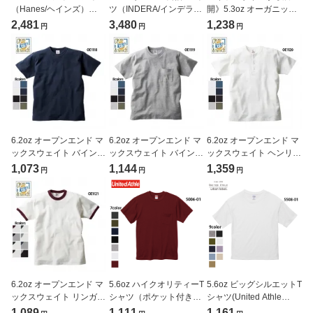
（Hanes/ヘインズ）
ツ（INDERA/インデラ）
開》5.3oz オーガニック
[T5180]
[T800L]
コットン Tシャツ
2,481
3,480
1,238
円
円
円
(TRUSS/orgabits/トラス/
オーガビッツ)[OGB-910]
6.2oz オープンエンド マ
6.2oz オープンエンド マ
6.2oz オープンエンド マ
ックスウェイト バインダ
ックスウェイト バインダ
ックスウェイト ヘンリー
ーネックTシャツ
ーネック ポケットTシャ
ネック Tシャツ
1,073
1,144
1,359
円
円
円
(CROSS&STITCH/クロ
ツ(CROSS&STITCH/ク
(CROSS&STITCH/クロ
ス＆ステッチ)[OE1118]
ロス＆ステッチ)
ス＆ステッチ)[OE1120]
[OE1119]
6.2oz オープンエンド マ
5.6oz ハイクオリティーT
5.6oz ビッグシルエットT
ックスウェイト リンガー
シャツ（ポケット付き）
シャツ(United Athle
Tシャツ
(United Athle/ユナイテッ
urban label/ユナイテッ
1,089
1,111
1,161