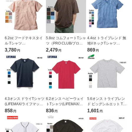
6.2oz フードテキスタイ
5.8oz コムフォートTシャ
4.4oz トライブレンド 無
ル Tシャツ
ツ（PRO CLUB/プロク
地VネックTシャツ
(TRUSS/FOOD
ラブ）[T0102]
(TRUSS/トラス)[TBV-
3,780
2,479
869
円
円
円
TEXTILE)[FTX-930]
129]
4.3オンス ドライTシャツ
6.2オンス ヘビーウェイ
5.6オンス トライブレン
(LIFEMAX/ライフマック
トTシャツ(LIFEMAX/ラ
ド ビッグシルエット Tシ
ス)[MS1160]
イフマックス)[MS1159]
ャツ(United Athle/ユナイ
858
836
1,601
円
円
円
テッドアスレ)[1105-01]