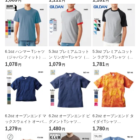
円
円
円
(CROSS&STITCH/クロ
ドアスレ)[5006-01]
ドアスレ)[5508-01]
ス＆ステッチ)[OE1121]
6.1oz ハンマー Tシャツ
5.3oz プレミアムコット
5.3oz プレミアムコット
（ジャパンフィット）
ン リンガーTシャツ（ジ
ン ラグランTシャツ（ジ
（GILDAN/ギルダン）
ャパンフィット）
ャパンフィット）
1,078
1,079
1,781
円
円
円
[HA00]
（GILDAN/ギルダン）
（GILDAN/ギルダン）
[76600]
[76500]
6.2oz オープンエンド マ
6.2oz オープンエンド ピ
6.2oz オープンエンド タ
ックスウェイト オーバー
グメントTシャツ
イダイTシャツ
Tシャツ
(CROSS&STITCH/クロ
(CROSS&STITCH/クロ
1,279
1,480
1,780
円
円
円
(CROSS&STITCH/クロ
ス＆ステッチ)[PGT-144]
ス＆ステッチ)[TDT-148]
ス＆ステッチ)[OE1401]