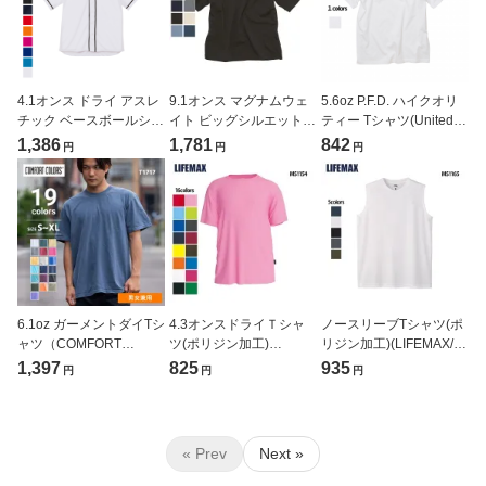
4.1オンス ドライ アスレ
9.1オンス マグナムウェ
5.6oz P.F.D. ハイクオリ
チック ベースボールシャ
イト ビッグシルエット T
ティー Tシャツ(United
ツ 大きサイズ (United
シャツ(United Athle/ユナ
Athle/ユナイテッドアス
1,386
1,781
842
円
円
円
Athle/ユナイテッドアス
イテッドアスレ)[4411-
レ)[5001-07]
レ)[5982-01]
01]
6.1oz ガーメントダイTシ
4.3オンスドライＴシャ
ノースリーブTシャツ(ポ
ャツ（COMFORT
ツ(ポリジン加工)
リジン加工)(LIFEMAX/ラ
COLORS/コンフォート
(LIFEMAX/ライフマック
イフマックス)[MS1165]
1,397
825
935
円
円
円
カラーズ）[T1717]
ス)[MS1154]
« Prev
Next »