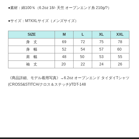
●素材：綿100％（6.2oz 18/- 天竺 オープンエンド糸 210g/?）
●サイズ：M?XXLサイズ（メンズサイズ）
SIZE
M
L
XL
XXL
身 丈
69
72
75
78
身 幅
52
54
57
60
肩 幅
48
50
53
55
袖 丈
20
22
24
26
《商品詳細、モデル着用写真》→
6.2oz オープンエンド タイダイTシャツ
(CROSS&STITCH/クロス＆ステッチ)/TDT-148