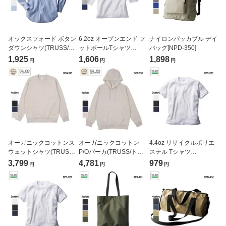
オックスフォード ボタン
6.2oz オープンエンド フ
ナイロンパッカブル デイ
ダウンシャツ(TRUSS/ト
ットボールTシャツ
バッグ[NPD-350]
ラス)[OBD-200]
(CROSS&STITCH/クロ
1,925
1,606
1,898
円
円
円
ス＆ステッチ)[OE1240]
オーガニックコットンス
オーガニックコットン
4.4oz リサイクルポリエ
ウェットシャツ(TRUSS/
P/Oパーカ(TRUSS/トラ
ステル Tシャツ
トラス)[OGS-915]
ス)[OGP-916]
(TRUSS/SUSTAINABLE)
3,799
4,781
979
円
円
円
[RPT-925]