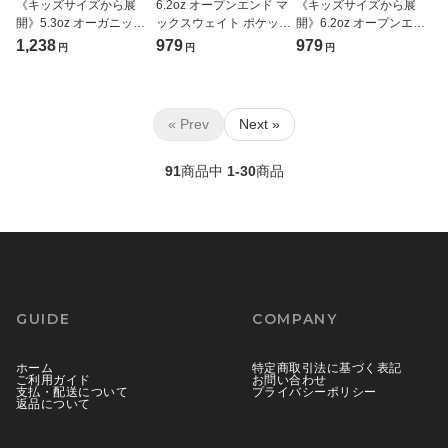
《キッズサイズから展
6.2oz オープンエンド マ
《キッズサイズから展
開》5.3oz オーガニック
ックスウェイト ポケット
開》6.2oz オープンエン
コットン Tシャツ
Tシャツ
ド マックスウェイト 無
1,238
979
979
円
円
円
(TRUSS/orgabits/トラス/
(CROSS&STITCH/クロ
地Tシャツ(CROSS＆
オーガビッツ)[OGB-910]
ス＆ステッチ)[OE1117]
STITCH/クロス＆ステッ
チ)[OE1116]
« Prev
Next »
91
商品中
1-30
商品
GUIDE
COMPANY
ホーム
特定商取引法に基づく表記
ご利用ガイド
お問い合わせ
支払・配送について
プライバシーポリシー
返品について