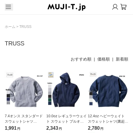
ホーム
>
TRUSS
TRUSS
おすすめ順 |
価格順
|
新着順
7.4オンス スタンダード
10.0oz レギュラーウェイ
12.4oz ヘビーウェイト
スウェットシャツ
ト スウェット プルオー
スウェットシャツ(裏起
(TRUSS/トラス)[RSS-
バー ポケットレス パー
毛)(TRUSS/トラス)
1,991
2,343
2,780
円
円
円
147]
カ(裏パイル)
[HSW-138]