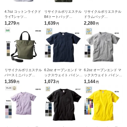
4.7oz コットンライクド
リサイクルポリエステル
リサイクルポリエステル
ライTシャツ
B4トートバッグ
ドラムバッグ
(TRUSS/SUSTAINABLE)
(TRUSS/SUSTAINABLE)
(TRUSS/SUSTAINABLE)
1,279
1,639
2,280
円
円
円
[CLD-923]
[RPB-401]
[RPD-402]
リサイクルポリエステル
6.2oz オープンエンド マ
6.2oz オープンエンド マ
パースミニバッグ
ックスウェイト バインダ
ックスウェイト バインダ
(TRUSS/SUSTAINABLE)
ーネックTシャツ
ーネック ポケットTシャ
1,359
1,073
1,144
円
円
円
[RPM-400]
(CROSS&STITCH/クロ
ツ(CROSS&STITCH/ク
ス＆ステッチ)[OE1118]
ロス＆ステッチ)
[OE1119]