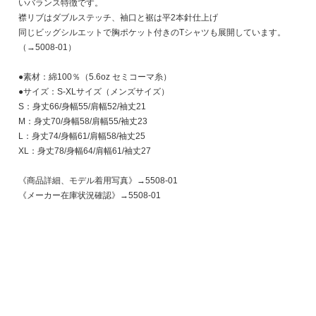
いバランス特徴です。
襟リブはダブルステッチ、袖口と裾は平2本針仕上げ
同じビッグシルエットで胸ポケット付きのTシャツも展開しています。
（
→5008-01
）
●素材：綿100％（5.6oz セミコーマ糸）
●サイズ：S-XLサイズ（メンズサイズ）
S：身丈66/身幅55/肩幅52/袖丈21
M：身丈70/身幅58/肩幅55/袖丈23
L：身丈74/身幅61/肩幅58/袖丈25
XL：身丈78/身幅64/肩幅61/袖丈27
《商品詳細、モデル着用写真》→
5508-01
《メーカー在庫状況確認》→
5508-01