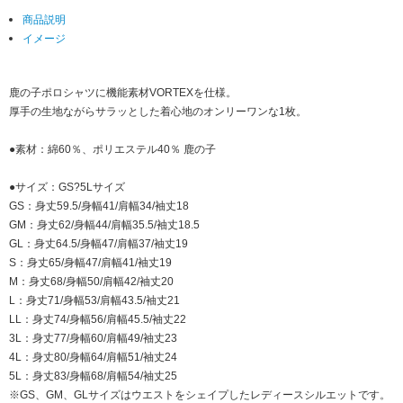
商品説明
イメージ
鹿の子ポロシャツに機能素材VORTEXを仕様。
厚手の生地ながらサラッとした着心地のオンリーワンな1枚。
●素材：綿60％、ポリエステル40％ 鹿の子
●サイズ：GS?5Lサイズ
GS：身丈59.5/身幅41/肩幅34/袖丈18
GM：身丈62/身幅44/肩幅35.5/袖丈18.5
GL：身丈64.5/身幅47/肩幅37/袖丈19
S：身丈65/身幅47/肩幅41/袖丈19
M：身丈68/身幅50/肩幅42/袖丈20
L：身丈71/身幅53/肩幅43.5/袖丈21
LL：身丈74/身幅56/肩幅45.5/袖丈22
3L：身丈77/身幅60/肩幅49/袖丈23
4L：身丈80/身幅64/肩幅51/袖丈24
5L：身丈83/身幅68/肩幅54/袖丈25
※GS、GM、GLサイズはウエストをシェイプしたレディースシルエットです。