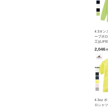
4.3オ
ーブポロ
工)(LI
ス)[MS31
2,046
4.3oz
ロシャツ(