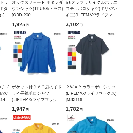
 ドラ
オックスフォード ボタンダ
5.6オンスリサイクルポリエ
(ボタ
ウンシャツ(TRUSS/トラス)
ステルポロシャツ(ポリジン
 (ロ
[OBD-200]
加工)(LIFEMAX/ライフマッ
hle/
クス)[MS3124]
1,925
3,102
円
円
23-
の子ド
ポケット付ＣＶＣ鹿の子ド
２ＷＡＹカラーポロシャツ
AX/
ライ長袖ポロシャツ
(LIFEMAX/ライフマックス)
14]
(LIFEMAX/ライフマックス)
[MS3116]
[MS3115]
1,947
1,782
円
円