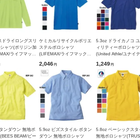
ンスドライロングスリ
ケミカルリサイクルポリエ
5.3oz ドライカノコ 
シャツ(ポリジン加
ステルポロシャツ
ィリティーポロシャツ
FEMAX/ライフマック
(LIFEMAX/ライフマックス)
(United Athle/ユナ
23]
[MS3125]
アスレ)[5050-01]
2,046
1,249
円
円
円
 ボタンダウン 無地ポ
5.9oz ビズスタイル ボタン
5.8oz ベーシックス
BEES BEAM/ビー
ダウン 無地ポロシャツ
無地ポロシャツ(TRUS