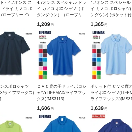
ト〉4.7オンス ス
4.7オンス スペシャル ドラ
4.7オンス スペシャル
 ドライ カノコ ポ
イ カノコ ポロシャツ（ボ
イ カノコ ポロシャツ
 (ローブリード)
タンダウン）（ローブリー
ンダウン) (ポケット付)
d Athle/ユナイテッド
ド） (United Athle/ユナイテ
ーブリード) (United At
1,209
1,365
円
円
円
020-01]
ッドアスレ)[2022-01]
ユナイテッドアスレ)[20
01]
ンスポロシャツ
ＣＶＣ鹿の子ドライポロシ
ポケット付 ＣＶＣ鹿
MAX/ライフマックス)
ャツ(LIFEMAX/ライフマッ
ライポロシャツ(LIFEM
]
クス)[MS3113]
ライフマックス)[MS31
1,606
1,639
円
円
円