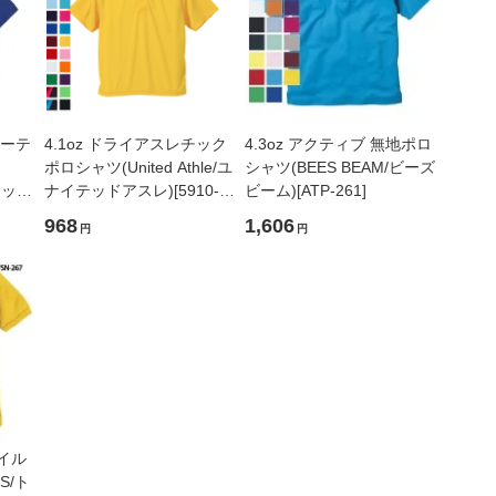
ユーテ
4.1oz ドライアスレチック
4.3oz アクティブ 無地ポロ
ポロシャツ(United Athle/ユ
シャツ(BEES BEAM/ビーズ
イテッド
ナイテッドアスレ)[5910-
ビーム)[ATP-261]
01]
968
1,606
円
円
タイル
S/ト