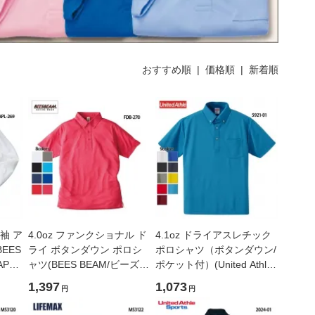
おすすめ順 |
価格順
|
新着順
長袖 ア
4.0oz ファンクショナル ド
4.1oz ドライアスレチック
EES
ライ ボタンダウン ポロシ
ポロシャツ（ボタンダウン/
PL-
ャツ(BEES BEAM/ビーズビ
ポケット付）(United Athle/
ーム)[FDB-270]
ユナイテッドアスレ)[5921-
1,397
1,073
円
円
01]