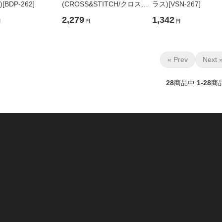
BDP-262]
(CROSS&STITCH/クロス＆
ラス)[VSN-267]
ステッチ)[BSP-265]
2,279
1,342
円
円
円
« Prev
Next 
28
商品中
1-28
商