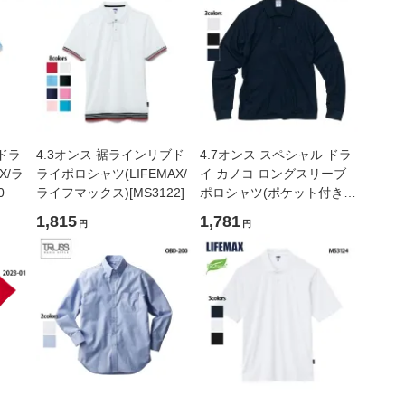
ドラ
4.3オンス 裾ラインリブド
4.7オンス スペシャル ドラ
X/ラ
ライポロシャツ(LIFEMAX/
イ カノコ ロングスリーブ
0
ライフマックス)[MS3122]
ポロシャツ(ポケット付き)
(ローブリード) (United
1,815
1,781
円
円
Athle/ユナイテッドアスレ)
[2024-01]