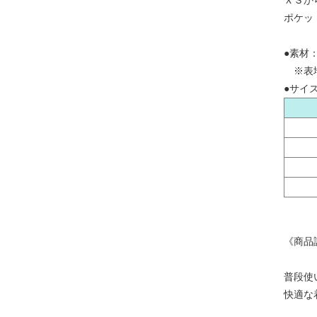
ＸＳか
ポケッ
●素材：
※表地
●サイ
《商品
普段使
快適な