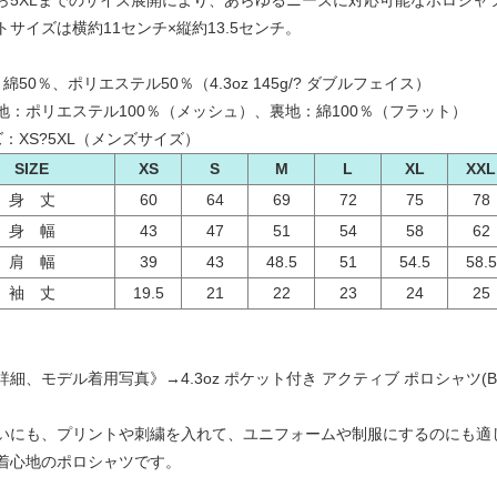
ら5XLまでのサイズ展開により、あらゆるニーズに対応可能なポロシャ
トサイズは横約11センチ×縦約13.5センチ。
綿50％、ポリエステル50％（4.3oz 145g/? ダブルフェイス）
：ポリエステル100％（メッシュ）、裏地：綿100％（フラット）
ズ：XS?5XL（メンズサイズ）
SIZE
XS
S
M
L
XL
XXL
身 丈
60
64
69
72
75
78
身 幅
43
47
51
54
58
62
肩 幅
39
43
48.5
51
54.5
58.5
袖 丈
19.5
21
22
23
24
25
詳細、モデル着用写真》→
4.3oz ポケット付き アクティブ ポロシャツ(BEE
いにも、プリントや刺繍を入れて、ユニフォームや制服にするのにも適
着心地のポロシャツです。