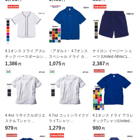
付き) (ローブリード)
01]
ドアスレ)[9664-01]
(United Athle/ユナイテッ
ドアスレ)[2024-01]
4.1オンス ドライ アスレ
〈アダルト〉4.7オンス
ナイロン イージー ショ
チック ベースボールシャ
スペシャル ドライ カノ
ーツ (United Athle/ユナ
ツ 大きサイズ (United
コ ポロシャツ (ローブリ
イテッドアスレ)[1880-
1,386
1,075
2,387
円
円
円
Athle/ユナイテッドアス
ード) (United Athle/ユナ
01]
レ)[5982-01]
イテッドアスレ)[2020-
01]
4.4oz リサイクルポリエ
4.7oz コットンライクド
4.1オンス ドライ アスレ
ステル Tシャツ
ライTシャツ
チックTシャツ(United
(TRUSS/SUSTAINABLE)
(TRUSS/SUSTAINABLE)
Athle/ユナイテッドアス
979
1,279
980
円
円
円
[RPT-925]
[CLD-923]
レ)[5900-01]