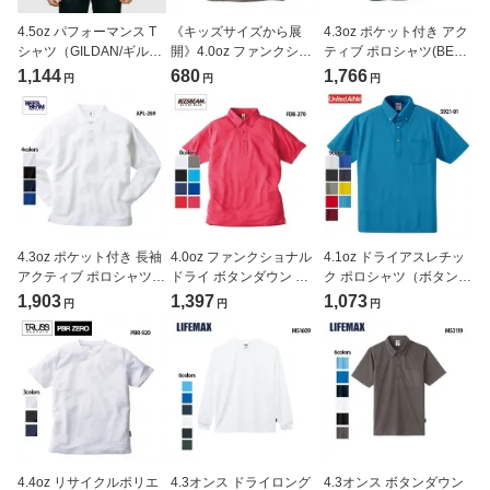
4.5oz パフォーマンス T
《キッズサイズから展
4.3oz ポケット付き アク
シャツ（GILDAN/ギルダ
開》4.0oz ファンクショ
ティブ ポロシャツ(BEES
ン）[T4200]
ナルドライ Tシャツ
BEAM/ビーズビーム)
1,144
680
1,766
円
円
円
(BEES BEAM/ビーズビー
[APP-260]
ム)[FDT-100]
4.3oz ポケット付き 長袖
4.0oz ファンクショナル
4.1oz ドライアスレチッ
アクティブ ポロシャツ
ドライ ボタンダウン ポ
ク ポロシャツ（ボタンダ
(BEES BEAM/ビーズビー
ロシャツ(BEES BEAM/ビ
ウン/ポケット付）
1,903
1,397
1,073
円
円
円
ム)[APL-269]
ーズビーム)[FDB-270]
(United Athle/ユナイテッ
ドアスレ)[5921-01]
4.4oz リサイクルポリエ
4.3オンス ドライロング
4.3オンス ボタンダウン