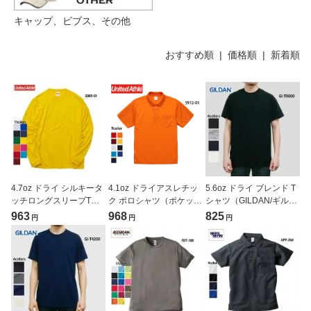
キャップ、ビブス、その他
おすすめ順 |
価格順
|
新着順
4.7oz ドライ シルキータ
4.1oz ドライアスレチッ
5.6oz ドライ ブレンド T
ッチロングスリーブTシ
ク ポロシャツ（ポケット
シャツ（GILDAN/ギルダ
ャツ(United Athle/ユナイ
付）(United Athle/ユナイ
ン）[T8000]
963
968
825
円
円
円
テッドアスレ)[5089-01]
テッドアスレ)[5912-01]