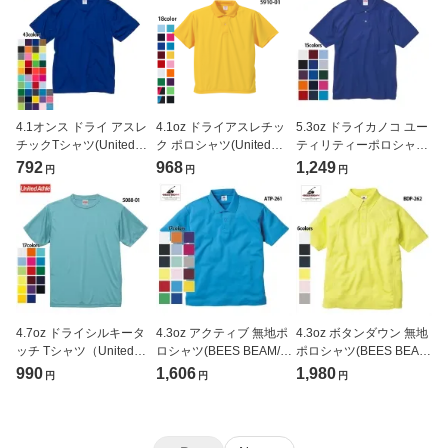
4.1オンス ドライ アスレ
4.1oz ドライアスレチッ
5.3oz ドライカノコ ユー
チックTシャツ(United
ク ポロシャツ(United
ティリティーポロシャツ
Athle/ユナイテッドアス
Athle/ユナイテッドアス
(United Athle/ユナイテッ
792
968
1,249
円
円
円
レ)[5900-01]
レ)[5910-01]
ドアスレ)[5050-01]
4.7oz ドライシルキータ
4.3oz アクティブ 無地ポ
4.3oz ボタンダウン 無地
ッチ Tシャツ（United
ロシャツ(BEES BEAM/ビ
ポロシャツ(BEES BEAM/
Athle/ユナイテッドアス
ーズビーム)[ATP-261]
ビーズビーム)[BDP-262]
990
1,606
1,980
円
円
円
レ)[5088-01]