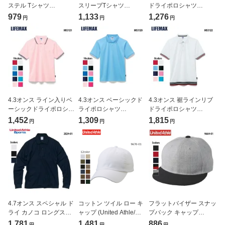
ステル Tシャツ
スリーブTシャツ
ドライポロシャツ
(TRUSS/PBR ZERO)
(LIFEMAX/ライフマック
(LIFEMAX/ライフマック
979
1,133
1,276
円
円
円
[PBR-920]
ス)[MS1609]
ス)[MS3119]
4.3オンス ライン入りベ
4.3オンス ベーシックド
4.3オンス 裾ラインリブ
ーシックドライポロシャ
ライポロシャツ
ドライポロシャツ
ツ(LIFEMAX/ライフマッ
(LIFEMAX/ライフマック
(LIFEMAX/ライフマック
1,452
1,309
1,815
円
円
円
クス)[MS3121]
ス) MS3120
ス)[MS3122]
4.7オンス スペシャル ド
コットン ツイル ロー キ
フラットバイザー スナッ
ライ カノコ ロングスリ
ャップ (United Athle/ユ
プバック キャップ
ーブポロシャツ(ポケット
ナイテッドアスレ)[9670-
(United Athle/ユナイテッ
1,781
1,481
886
円
円
円