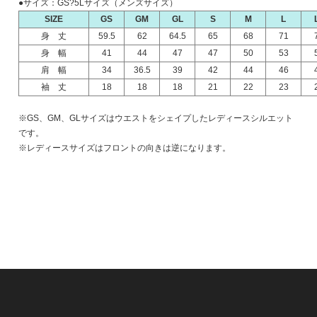
●サイズ：GS?5Lサイズ（メンズサイズ）
SIZE
GS
GM
GL
S
M
L
身 丈
59.5
62
64.5
65
68
71
身 幅
41
44
47
47
50
53
肩 幅
34
36.5
39
42
44
46
袖 丈
18
18
18
21
22
23
※GS、GM、GLサイズはウエストをシェイプしたレディースシルエット
です。
※レディースサイズはフロントの向きは逆になります。