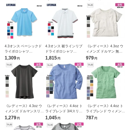
ス)[WOS-808]
ス)[MS3119]
クス)[MS3121]
4.3オンス ベーシックド
4.3オンス 裾ラインリブ
《レディース》4.3oz ウ
ライポロシャツ
ドライポロシャツ
ィメンズ ドルマン 無地T
(LIFEMAX/ライフマック
(LIFEMAX/ライフマック
シャツ（TRUSS/トラ
1,309
1,815
979
円
円
円
ス) MS3120
ス)[MS3122]
ス）[WDN-804]
《レディース》4.3oz ウ
《レディース》4.4oz ト
《レディース》4.4oz ト
ィメンズ ドルマンスリー
ライブレンド 3/4スリー
ライブレンド ウィメンズ
ブ Tシャツワンピース
ブ 無地Tシャツ
無地Tシャツ(TRUSS/ト
1,279
1,045
787
円
円
円
（TRUSS/トラス）
（TRUSS/トラス）[TBL-
ラス)[TCR-127]
[WDO-805]
117]