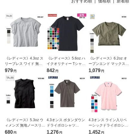
おすすめ順 |
価格順
|
新着順
《レディース》4.3oz ス
《レディース》5.6oz ハ
《レディース》6.2oz オ
リーブレス ワイド 無地T
イクオリティー Tシャツ
ープンエンド マックスウ
シャツ（TRUSS/トラ
(United Athle/ユナイテッ
ェイト ウィメンズ オー
979
842
1,079
円
円
円
ス）[WNS-807]
ドアスレ)[5001-03]
バーTシャツ
(CROSS&STITCH/クロ
ス&ステッチ)[OE1301]
《レディース》5.3oz ウ
4.3オンス ボタンダウン
4.3オンス ライン入りベ
ィメンズ 無地ノースリー
ドライポロシャツ
ーシックドライポロシャ
ブ Tシャツ(TRUSS/トラ
(LIFEMAX/ライフマック
ツ(LIFEMAX/ライフマッ
680
1,276
1,452
円
円
円