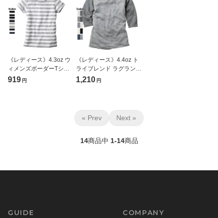
《レディース》4.3oz ウ
《レディース》4.4oz ト
ィメンズボーダーTシャ
ライブレンド ラグラン７
ツ(TRUSS/トラス)[SBT-
分袖Tシャツ(TRUSS/ト
919
1,210
円
円
126]
ラス)[TQS-121]
« Prev
Next »
14
商品中
1-14
商品
GUIDE
COMPANY