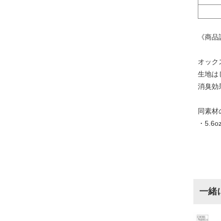
《商品
オック
生地は
消臭効
同素材
・
5.6
一緒