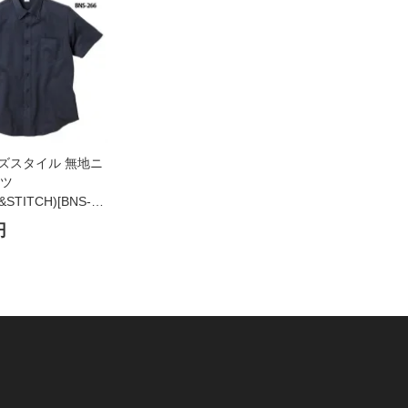
 ビズスタイル 無地ニ
ツ
&STITCH)[BNS-
円