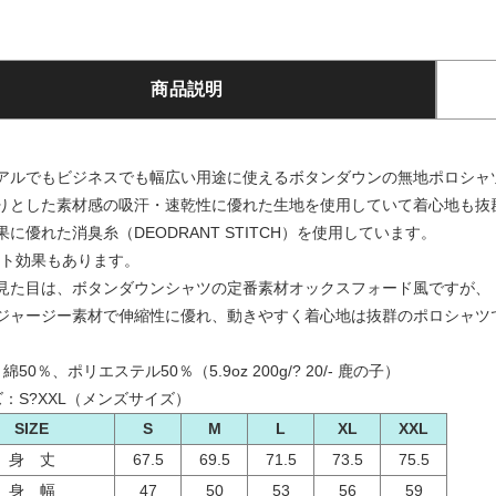
商品説明
アルでもビジネスでも幅広い用途に使えるボタンダウンの無地ポロシャ
りとした素材感の吸汗・速乾性に優れた生地を使用していて着心地も抜
果に優れた消臭糸（DEODRANT STITCH）を使用しています。
ット効果もあります。
見た目は、ボタンダウンシャツの定番素材オックスフォード風ですが、
ジャージー素材で伸縮性に優れ、動きやすく着心地は抜群のポロシャツ
綿50％、ポリエステル50％（5.9oz 200g/? 20/- 鹿の子）
ズ：S?XXL（メンズサイズ）
SIZE
S
M
L
XL
XXL
身 丈
67.5
69.5
71.5
73.5
75.5
身 幅
47
50
53
56
59