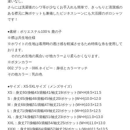
違いなし。
さらには洗濯後のシワ等が少なくお手入れも簡単で、きっちりと清潔感の
ある襟元に胸ポケットも兼備したビジネスシーンにも大活躍のポロシャツ
です！
●素材：ポリエステル100％ 鹿の子
※襟は共生地仕様
※ホワイトの生地は着用時の透け感を軽減させるため特殊な糸を使用して
おります。
そのため生地の風合いが他カラーより柔らかくなります。
※ボタンカラー
002.ブラック・086.ネイビー：身頃とカラーマッチ
その他カラー：乳白色
●サイズ：XS-5XLサイズ（メンズサイズ）
XS：身丈60/身幅43/肩幅41/袖丈19/ポケット(W×H)9.5×11.5
S：身丈65/身幅48/肩幅45/袖丈20/ポケット(W×H)10.0×12.0
M：身丈68/身幅51/肩幅47/袖丈21/ポケット(W×H)10.5×12.5
L：身丈71/身幅54/肩幅49/袖丈22/ポケット(W×H)10.5×12.5
XL：身丈74/身幅57/肩幅51/袖丈23/ポケット(W×H)11.0×13.0
XXL：身丈77/身幅60/肩幅54/袖丈25/ポケット(W×H)11.0×13.0
XXXL：身丈80/身幅64/肩幅57/袖丈26/ポケット(W×H)11.5×13.5