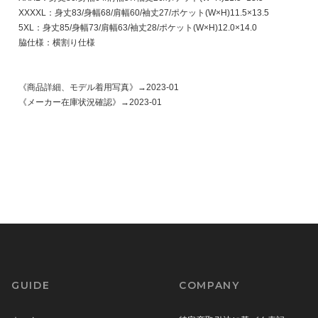
XXXXL：身丈83/身幅68/肩幅60/袖丈27/ポケット(W×H)11.5×13.5
5XL：身丈85/身幅73/肩幅63/袖丈28/ポケット(W×H)12.0×14.0
脇仕様：横割り仕様
《商品詳細、モデル着用写真》→
2023-01
《メーカー在庫状況確認》→
2023-01
GUIDE
COMPANY