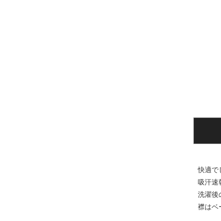
快適で
吸汗速
洗濯後
襟はベ