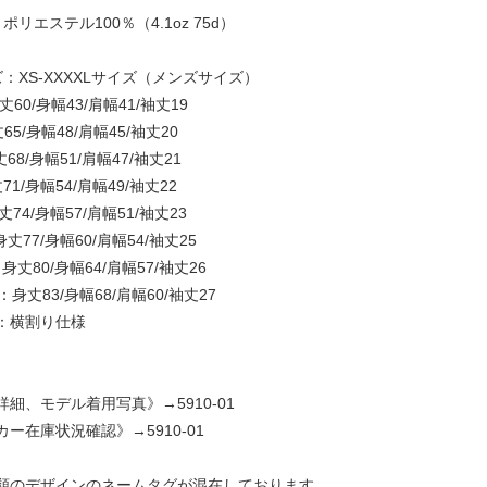
ポリエステル100％（4.1oz 75d）
ズ：XS-XXXXLサイズ（メンズサイズ）
丈60/身幅43/肩幅41/袖丈19
65/身幅48/肩幅45/袖丈20
68/身幅51/肩幅47/袖丈21
71/身幅54/肩幅49/袖丈22
丈74/身幅57/肩幅51/袖丈23
身丈77/身幅60/肩幅54/袖丈25
：身丈80/身幅64/肩幅57/袖丈26
L：身丈83/身幅68/肩幅60/袖丈27
：横割り仕様
詳細、モデル着用写真》→
5910-01
カー在庫状況確認》→
5910-01
類のデザインのネームタグが混在しております。