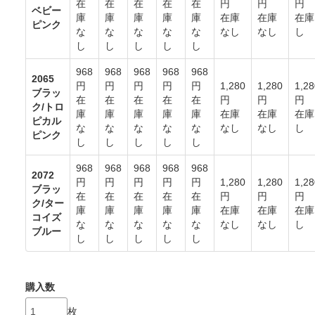
在
在
在
在
在
円
円
円
ベビー
庫
庫
庫
庫
庫
在庫
在庫
在庫
ピンク
な
な
な
な
な
なし
なし
し
し
し
し
し
し
968
968
968
968
968
2065
円
円
円
円
円
1,280
1,280
1,28
ブラッ
在
在
在
在
在
円
円
円
ク/トロ
庫
庫
庫
庫
庫
在庫
在庫
在庫
ピカル
な
な
な
な
な
なし
なし
し
ピンク
し
し
し
し
し
968
968
968
968
968
2072
円
円
円
円
円
1,280
1,280
1,28
ブラッ
在
在
在
在
在
円
円
円
ク/ター
庫
庫
庫
庫
庫
在庫
在庫
在庫
コイズ
な
な
な
な
な
なし
なし
し
ブルー
し
し
し
し
し
購入数
枚