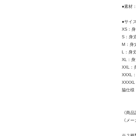
●素材：
●サイ
XS：身
S：身丈
M：身丈
L：身丈
XL：身
XXL：
XXXL
XXXX
脇仕様
《商品
《メー
※２種