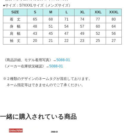
●サイズ：S?XXXLサイズ（メンズサイズ）
SIZE
S
M
L
XL
XXL
XXXL
着 丈
65
68
71
74
77
80
身 幅
48
51
54
57
60
64
肩 幅
43
45
47
49
52
56
袖 丈
20
21
22
23
25
27
《商品詳細、モデル着用写真》→
5088-01
《メーカー在庫状況確認》→
5088-01
※２種類のデザインのネームタグが混在しております。
ネーム指定等はできませんのでご了承ください。
一緒に購入されている商品