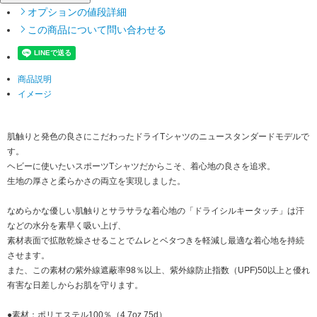
オプションの値段詳細
この商品について問い合わせる
商品説明
イメージ
肌触りと発色の良さにこだわったドライTシャツのニュースタンダードモデルで
す。
ヘビーに使いたいスポーツTシャツだからこそ、着心地の良さを追求。
生地の厚さと柔らかさの両立を実現しました。
なめらかな優しい肌触りとサラサラな着心地の「ドライシルキータッチ」は汗
などの水分を素早く吸い上げ、
素材表面で拡散乾燥させることでムレとベタつきを軽減し最適な着心地を持続
させます。
また、この素材の紫外線遮蔽率98％以上、紫外線防止指数（UPF)50以上と優れ
有害な日差しからお肌を守ります。
●素材：ポリエステル100％（4.7oz 75d）